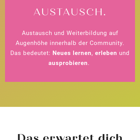
AUSTAUSCH.
Austausch und Weiterbildung auf
Augenhöhe innerhalb der Community.
Das bedeutet:
Neues
lernen
,
erleben
und
ausprobieren
.
Das erwartet dich