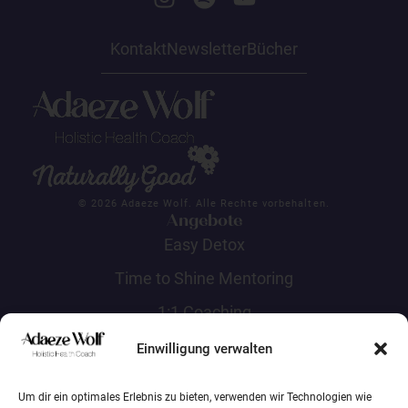
Kontakt
Newsletter
Bücher
© 2026 Adaeze Wolf. Alle Rechte vorbehalten.
Angebote
Easy Detox
Time to Shine Mentoring
1:1 Coaching
Events
Einwilligung verwalten
Naturally Good Retreats
Naturally Good Summit
Um dir ein optimales Erlebnis zu bieten, verwenden wir Technologien wie